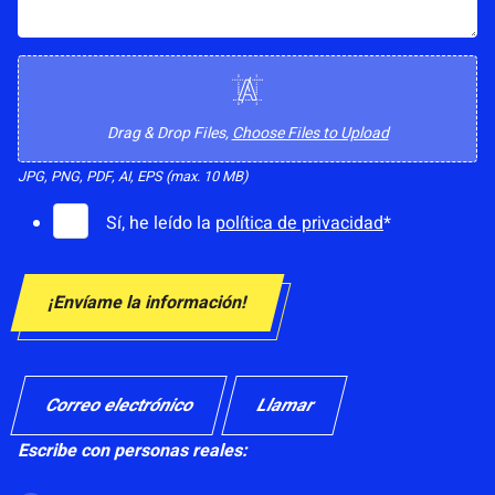
S
u
b
Drag & Drop Files,
Choose Files to Upload
i
JPG, PNG, PDF, AI, EPS (max. 10 MB)
r
C
Sí, he leído la
política de privacidad
*
l
o
o
n
g
¡Envíame la información!
s
o
e
n
t
Correo electrónico
Llamar
i
Escribe con personas reales:
m