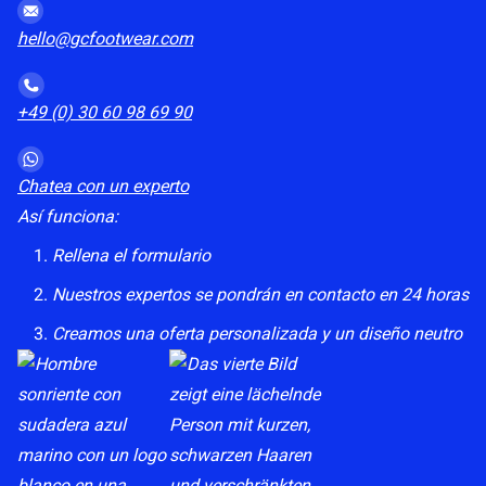
i
e
hello@gcfootwear.com
n
t
+49 (0) 30 60 98 69 90
o
R
G
Chatea con un experto
P
Así funciona:
D
Rellena el formulario
*
Nuestros expertos se pondrán en contacto en 24 horas
Creamos una oferta personalizada y un diseño neutro