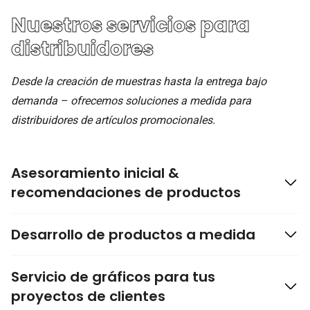
Nuestros servicios
para
distribuidores
Desde la creación de muestras hasta la entrega bajo
demanda – ofrecemos soluciones a medida para
distribuidores de artículos promocionales.
Asesoramiento inicial &
recomendaciones de productos
Junto con usted, encontramos el producto adecuado –
Desarrollo de productos a medida
adaptado a su público objetivo, área de uso y presupuesto.
También le asesoramos sobre distribución de tallas,
Producciones especiales, nuevos materiales o soluciones
Servicio de gráficos para tus
procesos de producción y opciones de diseño – de manera
con moldes – hacemos realidad ideas de productos
proyectos de clientes
clara, transparente y orientada a soluciones.
individuales, adaptadas a sus clientes. Además,