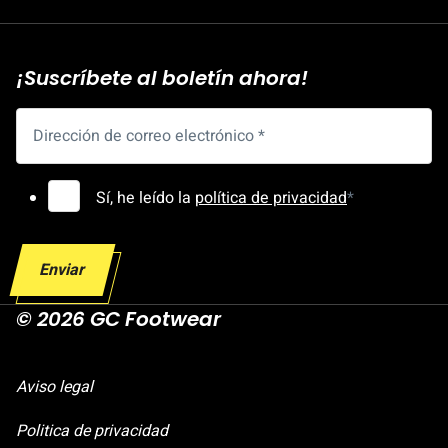
D
ir
¡Suscríbete al boletín ahora!
e
c
Dirección de correo electrónico
*
c
i
C
ó
Sí, he leído la
política de privacidad
*
o
n
n
d
Enviar
s
e
e
R
© 2026 GC Footwear
n
G
t
P
Aviso legal
i
D
m
Politica de privacidad
i