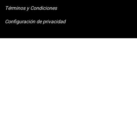
e
Términos y Condiciones
n
Configuración de privacidad
t
o
R
G
P
D
*