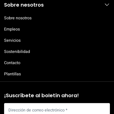
Sobre nesotros
Sobre nosotros
C
Empleos
o
n
Servicios
s
Sostenibilidad
e
n
Contacto
t
Plantillas
i
m
i
¡Suscríbete al boletín ahora!
e
n
t
Dirección de correo electrónico
*