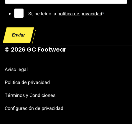
o
D
C
Sí, he leído la
política de privacidad
*
i
o
r
n
Enviar
e
s
c
e
© 2026 GC Footwear
c
n
i
t
Aviso legal
ó
i
n
m
Politica de privacidad
d
i
e
e
Términos y Condiciones
n
Configuración de privacidad
t
o
R