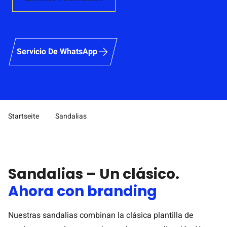
Servicio De WhatsApp
Startseite
Sandalias
Pfad-Navigation
Sandalias – Un clásico.
Ahora con branding
Nuestras sandalias combinan la clásica plantilla de