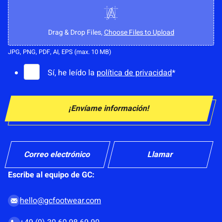
S
u
b
Drag & Drop Files,
Choose Files to Upload
i
JPG, PNG, PDF, AI, EPS (max. 10 MB)
r
C
Sí, he leído la
política de privacidad
*
l
o
o
n
g
¡Envíame información!
s
o
e
n
t
Correo electrónico
Llamar
i
Escribe al equipo de GC:
m
i
hello@gcfootwear.com
e