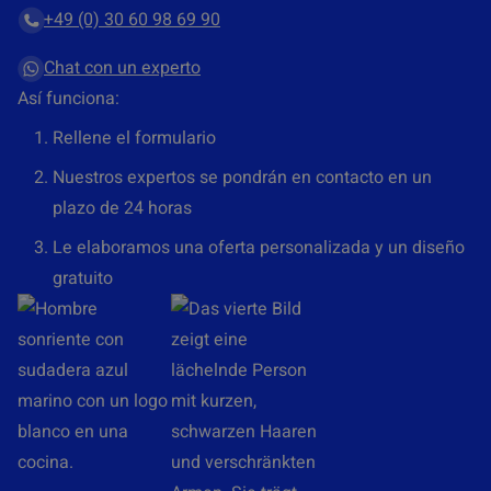
+49 (0) 30 60 98 69 90
n
t
Chat con un experto
o
Así funciona:
R
Rellene el formulario
G
P
Nuestros expertos se pondrán en contacto en un
D
plazo de 24 horas
*
Le elaboramos una oferta personalizada y un diseño
gratuito