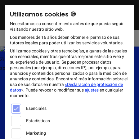
Schnellzugriff
EN
DE
ES
Zum Hauptinhalt springen
English
Deutsch
Espa
Utilizamos cookies 🍪
+49 (0) 30 60 98 69 903
Solicitar ahora
hello@gcfootwear.com
Necesitamos su consentimiento antes de que pueda seguir
visitando nuestro sitio web.
Lun - Vie 09:00 - 17:00
Los menores de 16 años deben obtener el permiso de sus
tutores legales para poder utilizar los servicios voluntarios.
Utilizamos cookies y otras tecnologías, algunas de las cuales
son esenciales, mientras que otras mejoran este sitio web y
su experiencia de usuario.
Se pueden procesar datos
personales (por ejemplo, direcciones IP), por ejemplo, para
anuncios y contenidos personalizados o para la medición de
anuncios y contenidos.
Encontrará más información sobre el
uso de sus datos en nuestra
«Declaración de protección de
datos
».
Puede revocar o modificar sus
ajustes
en cualquier
momento.
A continuación se muestra una lista de los grupos de serv
Esenciales
Estadísticas
Marketing