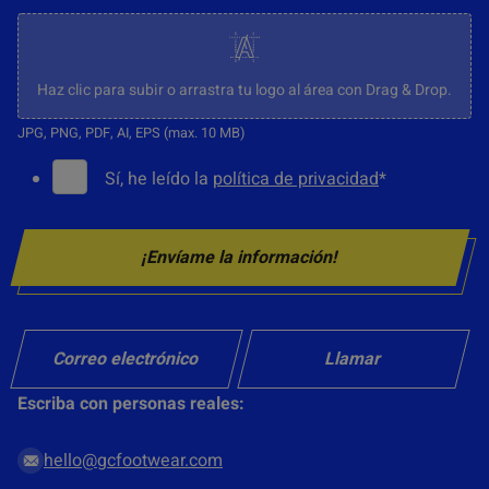
S
u
b
Haz clic para subir o arrastra tu logo al área con Drag & Drop.
i
JPG, PNG, PDF, AI, EPS (max. 10 MB)
r
C
Sí, he leído la
política de privacidad
*
l
o
o
n
g
¡Envíame la información!
s
o
e
n
t
Correo electrónico
Llamar
i
Escriba con personas reales:
m
i
hello@gcfootwear.com
e