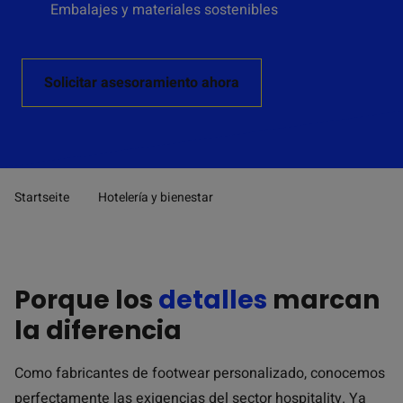
Embalajes y materiales sostenibles
Solicitar asesoramiento ahora
Startseite
Hotelería y bienestar
Pfad-Navigation
Porque los
detalles
marcan
la diferencia
Como fabricantes de footwear personalizado, conocemos
perfectamente las exigencias del sector hospitality. Ya